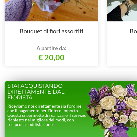
Bouquet di fiori assortiti
Bo
A partire da:
€ 20,00
STAI ACQUISTANDO
DIRETTAMENTE DAL
FIORISTA
Riceviamo noi direttamente sia l’ordine
che il pagamento per l’intero importo.
Questo ci permette di realizzare il servizio
richiesto nel migliore dei modi, con
reciproca soddisfazione.