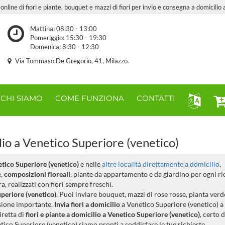
online di fiori e piante, bouquet e mazzi di fiori per invio e consegna a domicilio 
Mattina: 08:30 - 13:00
Pomeriggio: 15:30 - 19:30
Domenica: 8:30 - 12:30
Via Tommaso De Gregorio, 41, Milazzo.
CHI SIAMO
COME FUNZIONA
CONTATTI
lio a Venetico Superiore (venetico)
etico Superiore (venetico)
e nelle
altre località direttamente a domicilio
.
e,
composizioni floreali
, piante da appartamento e da giardino per ogni r
, realizzati con fiori sempre freschi.
uperiore (venetico)
. Puoi inviare bouquet, mazzi di rose rosse, pianta verde
sione importante.
Invia fiori a domicilio
a Venetico Superiore (venetico) a
iretta di
fiori e piante a domicilio a Venetico Superiore (venetico)
, certo 
etico Superiore (venetico) siamo pronti a soddisfare le tue richieste.