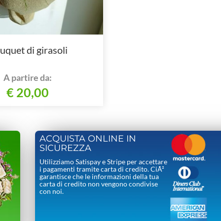
uquet di girasoli
A partire da:
€ 20,00
ACQUISTA ONLINE IN
SICUREZZA
Utilizziamo Satispay e Stripe per accettare
i pagamenti tramite carta di credito. CiÃ²
garantisce che le informazioni della tua
carta di credito non vengono condivise
con noi.