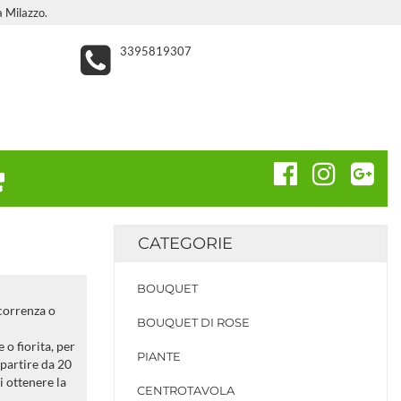
a Milazzo.
3395819307
CATEGORIE
BOUQUET
icorrenza o
BOUQUET DI ROSE
 o fiorita, per
PIANTE
 partire da 20
di ottenere la
CENTROTAVOLA