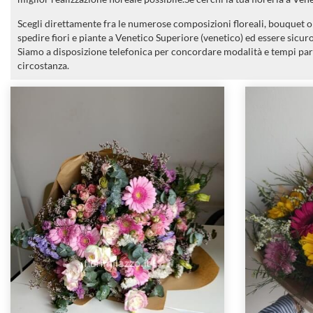
Scegli direttamente fra le numerose composizioni floreali, bouquet o m
spedire fiori e piante a Venetico Superiore (venetico) ed essere sicur
Siamo a disposizione telefonica per concordare modalità e tempi par
circostanza.