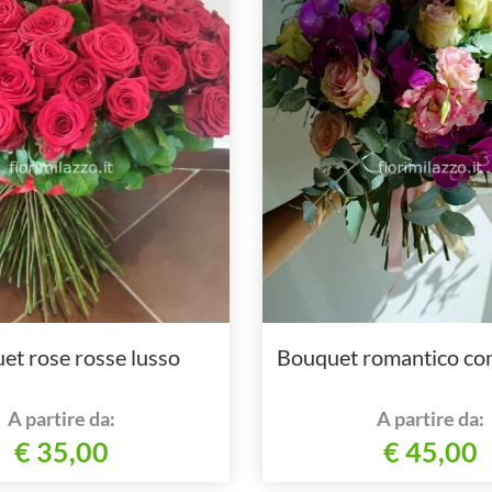
et rose rosse lusso
Bouquet romantico con
A partire da:
A partire da:
€ 35,00
€ 45,00