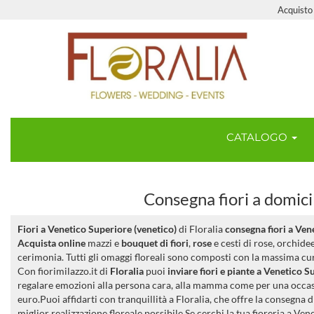
Acquisto 
CATALOGO
Consegna fiori a domici
Fiori a Venetico Superiore (venetico)
di Floralia
consegna fiori a Ven
Acquista online
mazzi e
bouquet di fiori
,
rose
e cesti di rose, orchide
cerimonia. Tutti gli omaggi floreali sono composti con la massima cura
Con fiorimilazzo.it di
Floralia
puoi
inviare fiori e piante a Venetico S
regalare emozioni alla persona cara, alla mamma come per una occa
euro.Puoi affidarti con tranquillità a Floralia, che offre la consegna d
miglior realizzazione floreale possibile.Se cerchi la tua fioreria a Ven