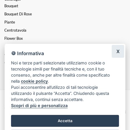
Bouquet
Bouquet Di Rose
Piante
Centrotavola
Flower Box
Laurea
X
🍪 Informativa
Composizioni
Noi e terze parti selezionate utilizziamo cookie o
Cuori
tecnologie simili per finalità tecniche e, con il tuo
Funebre
consenso, anche per altre finalità come specificato
nella
cookie policy
.
Puoi acconsentire all’utilizzo di tali tecnologie
utilizzando il pulsante “Accetta”. Chiudendo questa
informativa, continui senza accettare.
Made with
by
Infoser.it
-
Realizzazione Siti ecommerce per Fioristi
- ©
Scopri di più e personalizza
2026
Privacy Policy
Cookie Policy
Termini e Condizioni
Accetta