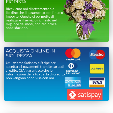
FIORISTA
Riceviamo noi direttamente sia
l’ordine che il pagamento per l’intero
importo. Questo ci permette di
realizzare il servizio richiesto nel
migliore dei modi, con reciproca
soddisfazione.
ACQUISTA ONLINE IN
SICUREZZA
Utilizziamo Satispay e Stripe per
accettare i pagamenti tramite carta di
credito. CiÃ² garantisce che le
informazioni della tua carta di credito
non vengono condivise con noi.