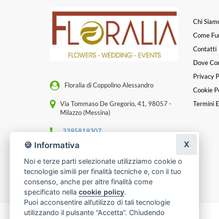
Chi Siam
Come Fu
Contatti
Dove Co
Privacy P
Floralia di Coppolino Alessandro
Cookie Po
Via Tommaso De Gregorio, 41, 98057 -
Termini E
Milazzo (Messina)
3395819307
X
🍪 Informativa
[email protected]
Noi e terze parti selezionate utilizziamo cookie o
P. IVA 03591390830
tecnologie simili per finalità tecniche e, con il tuo
consenso, anche per altre finalità come
specificato nella
cookie policy
.
Puoi acconsentire all’utilizzo di tali tecnologie
utilizzando il pulsante “Accetta”. Chiudendo