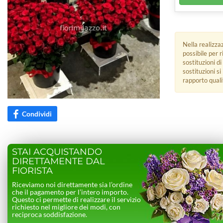
Nella realizza
possibile per 
sostituzioni di
sostituzioni s
rapporto quali
Condividi
STAI ACQUISTANDO
DIRETTAMENTE DAL
FIORISTA
Riceviamo noi direttamente sia l’ordine
che il pagamento per l’intero importo.
Questo ci permette di realizzare il servizio
richiesto nel migliore dei modi, con
reciproca soddisfazione.