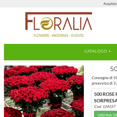
Acquisto 
CATALOGO
5
Consegna di 50
preavviso di 3
500 ROSE
SORPRES
Cod. 124157
ORDINA O