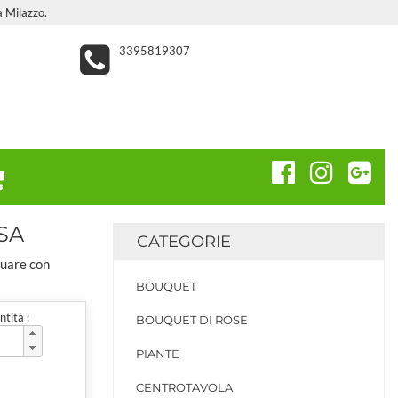
a Milazzo.
3395819307
SA
CATEGORIE
tuare con
BOUQUET
tità :
BOUQUET DI ROSE
PIANTE
CENTROTAVOLA