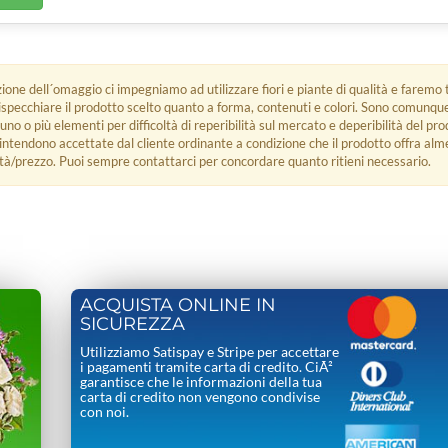
zione dell´omaggio ci impegniamo ad utilizzare fiori e piante di qualità e faremo t
rispecchiare il prodotto scelto quanto a forma, contenuti e colori. Sono comunq
 uno o più elementi per difficoltà di reperibilità sul mercato e deperibilità del pro
i intendono accettate dal cliente ordinante a condizione che il prodotto offra alm
tà/prezzo. Puoi sempre contattarci per concordare quanto ritieni necessario.
ACQUISTA ONLINE IN
SICUREZZA
Utilizziamo Satispay e Stripe per accettare
i pagamenti tramite carta di credito. CiÃ²
garantisce che le informazioni della tua
carta di credito non vengono condivise
con noi.