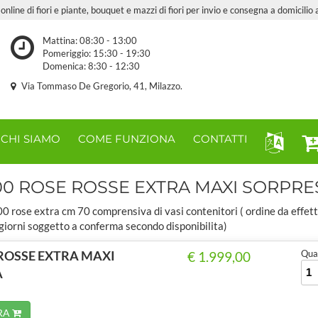
online di fiori e piante, bouquet e mazzi di fiori per invio e consegna a domicilio 
Mattina: 08:30 - 13:00
Pomeriggio: 15:30 - 19:30
Domenica: 8:30 - 12:30
Via Tommaso De Gregorio, 41, Milazzo.
CHI SIAMO
COME FUNZIONA
CONTATTI
00 ROSE ROSSE EXTRA MAXI SORPRE
0 rose extra cm 70 comprensiva di vasi contenitori ( ordine da effet
 giorni soggetto a conferma secondo disponibilita)
 ROSSE EXTRA MAXI
Quan
€ 1.999,00
A
RA