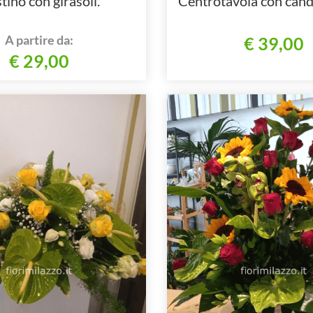
tino con girasoli.
Centrotavola con cand
A partire da:
€ 39,00
€ 29,00