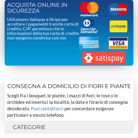
ACQUISTA ONLINE IN
SICUREZZA
Utilizziamo Satispay e Stripe per
accettare i pagamenti tramite carta di
credito. CiÃ² garantisce che le
informazioni della tua carta di credito
non vengono condivise con noi.
CONSEGNA A DOMICILIO DI FIORI E PIANTE
Scegli fra i bouquet, le piante, i mazzi di fiori, le rose o le
orchidee ed inserisci la località, la data e l’orario di consegna
desiderato.
Puoi contattarci
per concordare esigenze
particolari a mezzo telefono.
CATEGORIE