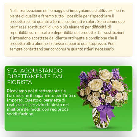
Nella realizzazione dell´omaggio ci impegniamo ad utilizzare fiori e
piante di qualità e faremo tutto il possibile per rispecchiare il
prodotto scelto quanto a forma, contenuti e colori. Sono comunque
permesse sostituzioni di uno o più elementi per difficoltà di
reperibilità sul mercato e deperibilità del prodotto. Tali sostituzioni
si intendono accettate dal cliente ordinante a condizione che il
prodotto offra almeno lo stesso rapporto qualità/prezzo. Puoi
sempre contattarci per concordare quanto ritieni necessario.
STAI ACQUISTANDO
DIRETTAMENTE DAL
FIORISTA
Riceviamo noi direttamente sia
l’ordine che il pagamento per l’intero
importo. Questo ci permette di
realizzare il servizio richiesto nel
migliore dei modi, con reciproca
soddisfazione.